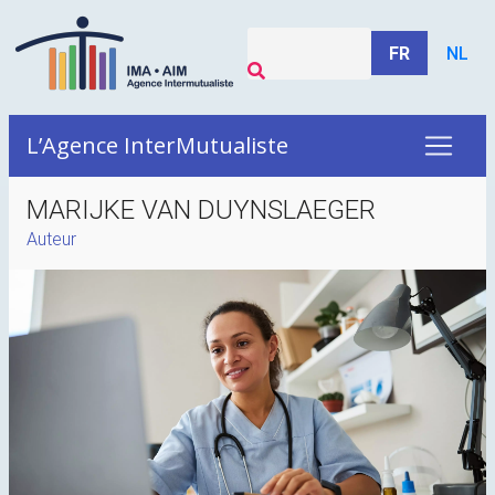
FR
NL
L’Agence InterMutualiste
MARIJKE VAN DUYNSLAEGER
Auteur