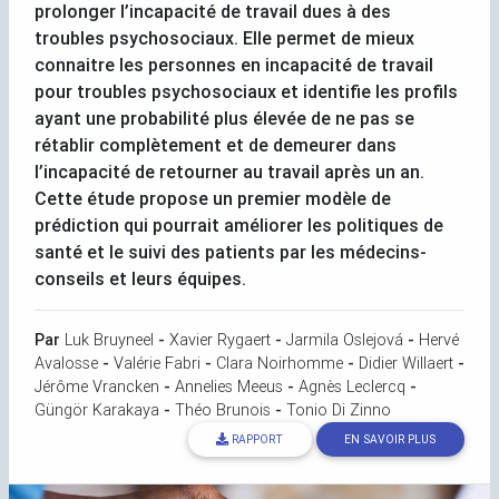
prolonger l’incapacité de travail dues à des
troubles psychosociaux. Elle permet de mieux
connaitre les personnes en incapacité de travail
pour troubles psychosociaux et identifie les profils
ayant une probabilité plus élevée de ne pas se
rétablir complètement et de demeurer dans
l’incapacité de retourner au travail après un an.
Cette étude propose un premier modèle de
prédiction qui pourrait améliorer les politiques de
santé et le suivi des patients par les médecins-
conseils et leurs équipes.
Par
Luk Bruyneel
-
Xavier Rygaert
-
Jarmila Oslejová
-
Hervé
Avalosse
-
Valérie Fabri
-
Clara Noirhomme
-
Didier Willaert
-
Jérôme Vrancken
-
Annelies Meeus
-
Agnès Leclercq
-
Güngör Karakaya
-
Théo Brunois
-
Tonio Di Zinno
RAPPORT
EN SAVOIR PLUS