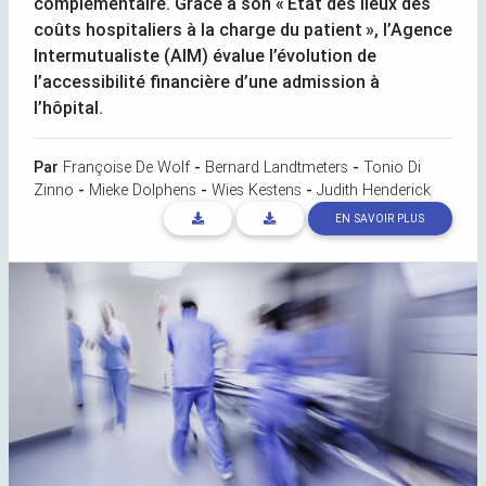
complémentaire. Grâce à son «
État des lieux des
coûts hospitaliers à la charge du patient
», l’Agence
Intermutualiste (
AIM
) évalue l’évolution de
l’accessibilité financière d’une admission à
l’hôpital.
Par
Françoise De Wolf
-
Bernard Landtmeters
-
Tonio Di
Zinno
-
Mieke Dolphens
-
Wies Kestens
-
Judith Henderick
EN SAVOIR PLUS