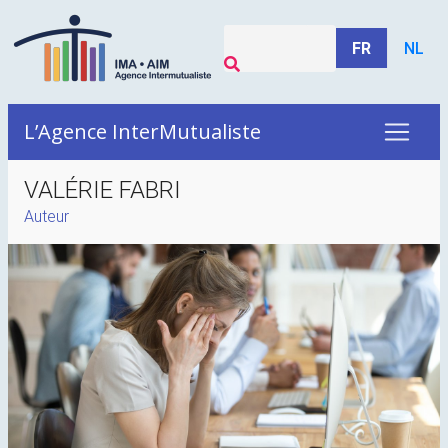
FR
NL
L’Agence InterMutualiste
VALÉRIE FABRI
Auteur