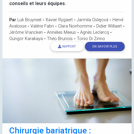
conseils et leurs équipes.
Par
Luk Bruyneel
-
Xavier Rygaert
-
Jarmila Oslejová
-
Hervé
Avalosse
-
Valérie Fabri
-
Clara Noirhomme
-
Didier Willaert
-
Jérôme Vrancken
-
Annelies Meeus
-
Agnès Leclercq
-
Güngör Karakaya
-
Théo Brunois
-
Tonio Di Zinno
RAPPORT
EN SAVOIR PLUS
Chirurgie bariatrique :