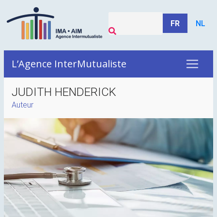
FR
NL
L’Agence InterMutualiste
JUDITH HENDERICK
Auteur