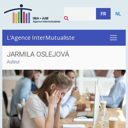
FR
NL
L’Agence InterMutualiste
JARMILA OSLEJOVÁ
Auteur