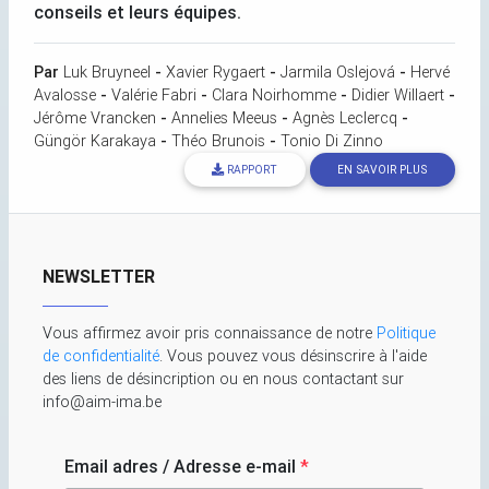
conseils et leurs équipes.
Par
Luk Bruyneel
-
Xavier Rygaert
-
Jarmila Oslejová
-
Hervé
Avalosse
-
Valérie Fabri
-
Clara Noirhomme
-
Didier Willaert
-
Jérôme Vrancken
-
Annelies Meeus
-
Agnès Leclercq
-
Güngör Karakaya
-
Théo Brunois
-
Tonio Di Zinno
RAPPORT
EN SAVOIR PLUS
NEWSLETTER
Vous affirmez avoir pris connaissance de notre
Politique
de confidentialité
. Vous pouvez vous désinscrire à l'aide
des liens de désincription ou en nous contactant sur
info@aim-ima.be
Email adres / Adresse e-mail
*