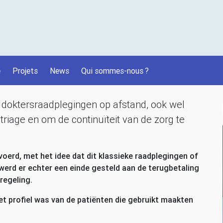
é
Projets
News
Qui sommes-nous
?
 doktersraadplegingen op afstand, ook wel
triage en om de continuïteit van de zorg te
oerd, met het idee dat dit klassieke raadplegingen of
erd er echter een einde gesteld aan de terugbetaling
regeling.
 profiel was van de patiënten die gebruikt maakten