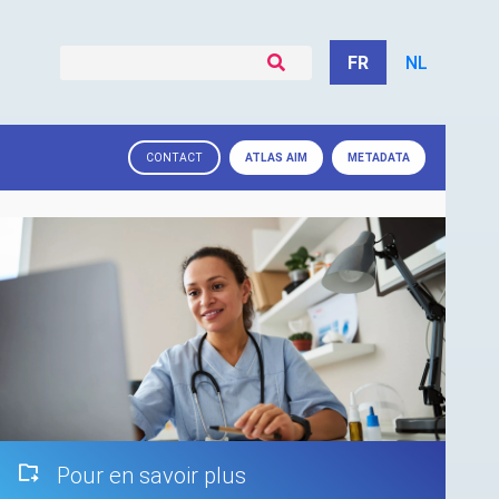
FR
NL
ATLAS
AIM
METADATA
CONTACT
Pour en savoir plus