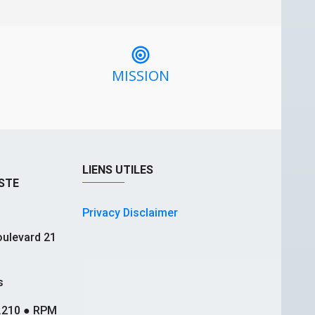
MISSION
LIENS UTILES
STE
Privacy Disclaimer
ulevard 21
s
.210 ● RPM