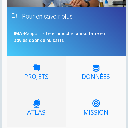
Pour en savoir plus
IMA
-Rapport - Telefonische consultatie en
advies door de huisarts
PROJETS
DONNÉES
ATLAS
MISSION