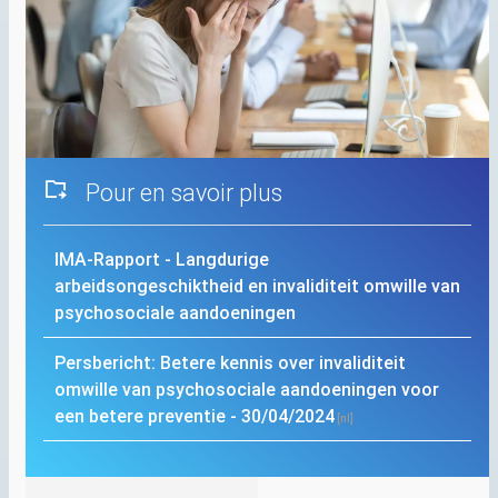
Pour en savoir plus
IMA
-Rapport - Langdurige
arbeidsongeschiktheid en invaliditeit omwille van
psychosociale aandoeningen
Persbericht: Betere kennis over invaliditeit
omwille van psychosociale aandoeningen voor
een betere preventie - 30/04/2024