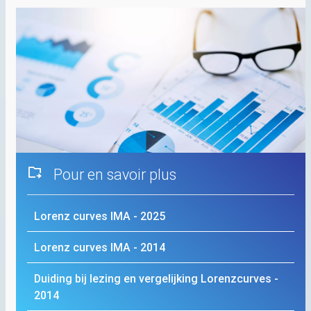
Pour en savoir plus
Lorenz curves
IMA
- 2025
Lorenz curves
IMA
- 2014
Duiding bij lezing en vergelijking Lorenzcurves -
2014