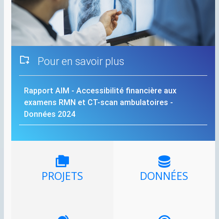
Pour en savoir plus
Rapport
AIM
- Accessibilité financière aux
examens
RMN
et
CT
-scan ambulatoires -
Données 2024
PROJETS
DONNÉES