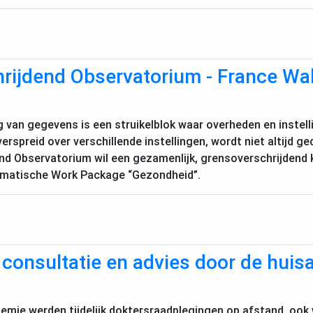
rijdend Observatorium - France Wal
g van gegevens is een struikelblok waar overheden en instel
erspreid over verschillende instellingen, wordt niet altijd ged
nd Observatorium wil een gezamenlijk, grensoverschrijdend
hematische Work Package “Gezondheid”.
consultatie en advies door de huis
mie werden tijdelijk doktersraadplegingen op afstand, ook 