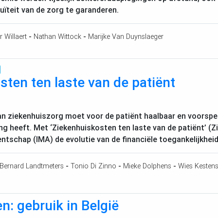
uïteit van de zorg te garanderen.
r Willaert
-
Nathan Wittock
-
Marijke Van Duynslaeger
ten ten laste van de patiënt
an ziekenhuiszorg moet voor de patiënt haalbaar en voorspe
g heeft. Met ‘Ziekenhuiskosten ten laste van de patiënt’ (
entschap (
IMA
) de evolutie van de financiële toegankelijkhe
Bernard Landtmeters
-
Tonio Di Zinno
-
Mieke Dolphens
-
Wies Kesten
: gebruik in België