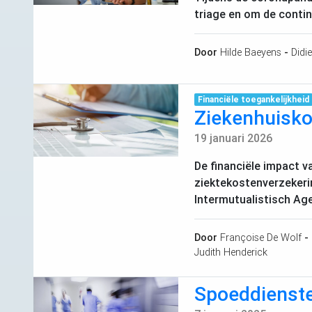
triage en om de contin
Door
Hilde Baeyens
-
Didie
Financiële toegankelijkheid
Ziekenhuiskos
19 januari 2026
De financiële impact v
ziektekostenverzekerin
Intermutualistisch Ag
Door
Françoise De Wolf
-
Judith Henderick
Spoeddiensten