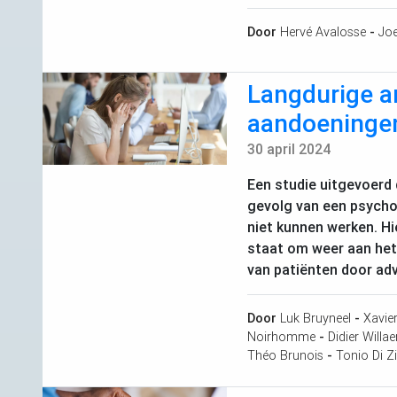
Door
Hervé Avalosse
-
Joe
Langdurige ar
aandoeninge
30 april 2024
Een studie uitgevoerd
gevolg van een psycho
niet kunnen werken. Hi
staat om weer aan het
van patiënten door ad
Door
Luk Bruyneel
-
Xavie
Noirhomme
-
Didier Willae
Théo Brunois
-
Tonio Di Z