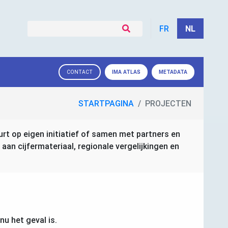
FR
NL
IMA
ATLAS
METADATA
CONTACT
STARTPAGINA
PROJECTEN
urt op eigen initiatief of samen met partners en
n cijfermateriaal, regionale vergelijkingen en
u het geval is.