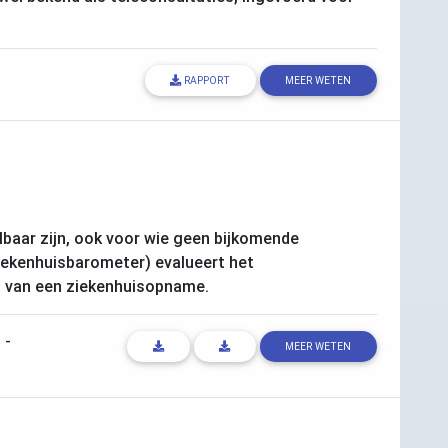
RAPPORT
MEER WETEN
lbaar zijn, ook voor wie geen bijkomende
Ziekenhuisbarometer) evalueert het
id van een ziekenhuisopname.
s
-
MEER WETEN