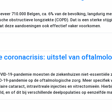
geveer 710.000 Belgen, ca. 6% van de bevolking, langdurig m
sche obstructieve longziekte (
COPD
). Dat is een sterke stij
 dat deze aandoeningen ook effectief vaker voorkomen.
 coronacrisis: uitstel van oftalmol
VID
-19-pandemie moesten de ziekenhuizen niet-essentiële zo
D
-19-pandemie op de oftalmologische zorg. Meer specifiek 
aire cataract, intravitreale injecties en vitrectomieën. Hie
d, en of dit bij verschillende deelpopulaties op eenzelfde m