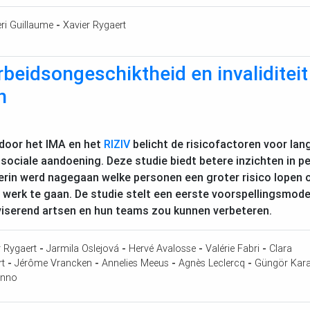
ri Guillaume
-
Xavier Rygaert
beidsongeschiktheid en invaliditei
n
 door het
IMA
en het
RIZIV
belicht de risicofactoren voor lang
sociale aandoening. Deze studie biedt betere inzichten in
erin werd nagegaan welke personen een groter risico lopen om 
 werk te gaan. De studie stelt een eerste voorspellingsmode
viserend artsen en hun teams zou kunnen verbeteren.
r Rygaert
-
Jarmila Oslejová
-
Hervé Avalosse
-
Valérie Fabri
-
Clara
rt
-
Jérôme Vrancken
-
Annelies Meeus
-
Agnès Leclercq
-
Güngör Kar
inno