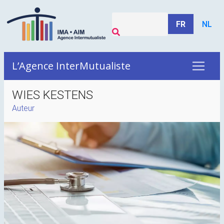
FR
NL
L’Agence InterMutualiste
WIES KESTENS
Auteur