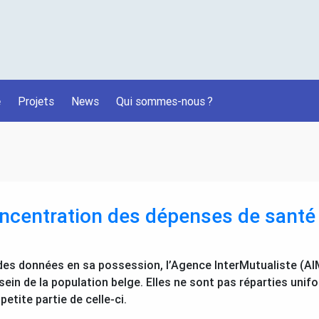
é
Projets
News
Qui sommes-nous
?
ncentration des dépenses de santé
 des données en sa possession, l’Agence InterMutualiste (
AI
ein de la population belge. Elles ne sont pas réparties uni
etite partie de celle-ci.