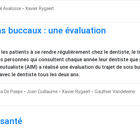
é Avalosse
-
Xavier Rygaert
ns buccaux : une évaluation
 les patients à se rendre régulièrement chez le dentiste, le
es personnes qui consultent chaque année leur dentiste que 
mutualiste (
AIM
) a réalisé une évaluation du trajet de sois b
vec le dentiste tous les deux ans.
na De Paepe
-
Joeri Guillaume
-
Xavier Rygaert
-
Gauthier Vandeleene
 santé