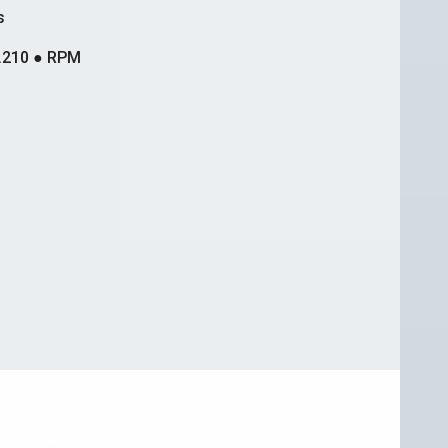
s
.210 ● RPM