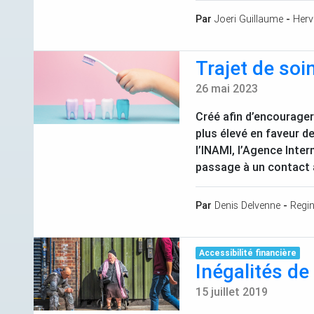
Par
Joeri Guillaume
-
Herv
Trajet de soi
26 mai 2023
Créé afin d’encourager
plus élevé en faveur d
l’
INAMI
, l’Agence Inter
passage à un contact a
Par
Denis Delvenne
-
Regi
Accessibilité financière
Inégalités de
15 juillet 2019