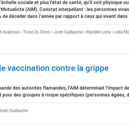
échelle sociale et plus l’état de santé, qu’il soit physique o
rMutualiste (
AIM
). Constat interpellant : les personnes viva
 de décéder dans l’année par rapport à ceux qui vivent dans l
é Avalosse
-
Tonio Di Zinno
-
Joeri Guillaume
-
Murielle Lona
-
Leila M
 vaccination contre la grippe
mande des autorités flamandes, l’
AIM
déterminait l’impact d
et pour des groupes à risque spécifiques (personnes âgées,
Joeri Guillaume