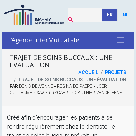
FR
NL
L’Agence InterMutualiste
TRAJET DE SOINS BUCCAUX : UNE
ÉVALUATION
ACCUEIL
PROJETS
TRAJET DE SOINS BUCCAUX : UNE ÉVALUATION
PAR
DENIS DELVENNE
-
REGINA DE PAEPE
-
JOERI
GUILLAUME
-
XAVIER RYGAERT
-
GAUTHIER VANDELEENE
Créé afin d’encourager les patients à se
rendre régulièrement chez le dentiste, le
trajet de soins buccaux prévoit un