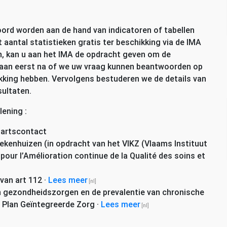
rd worden aan de hand van indicatoren of tabellen
 aantal statistieken gratis ter beschikking via de
IMA
n, kan u aan het
IMA
de opdracht geven om de
 gaan eerst na of we uw vraag kunnen beantwoorden op
kking hebben. Vervolgens bestuderen we de details van
ultaten.
lening :
dartscontact
ekenhuizen (in opdracht van het
VIKZ
(Vlaams Instituut
our l’Amélioration continue de la Qualité des soins et
 van art 112
·
Lees meer
an gezondheidszorgen en de prevalentie van chronische
t Plan Geïntegreerde Zorg
·
Lees meer