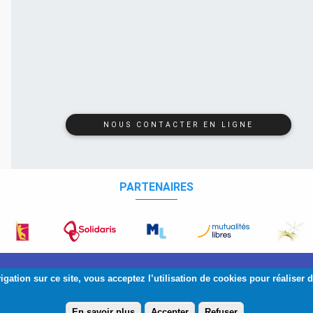
NOUS CONTACTER EN LIGNE
PARTENAIRES
026 Copyright:
AIM
-
IMA
| Squelette et graphisme :
Banlieues
gation sur ce site, vous acceptez l’utilisation de cookies pour réaliser de
En savoir plus
Accepter
Refuser