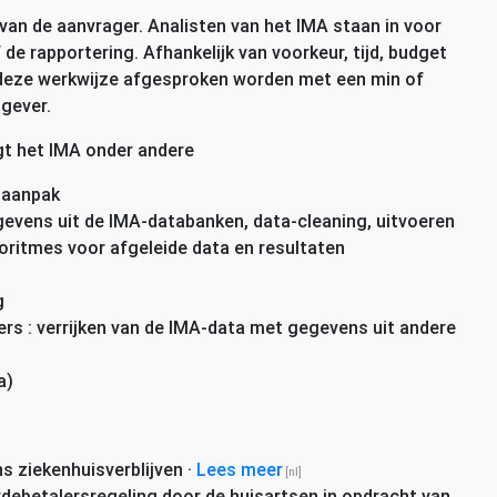
 van de aanvrager. Analisten van het
IMA
staan in voor
 de rapportering. Afhankelijk van voorkeur, tijd, budget
p deze werkwijze afgesproken worden met een min of
gever.
gt het
IMA
onder andere
saanpak
gevens uit de
IMA
-databanken, data-cleaning, uitvoeren
goritmes voor afgeleide data en resultaten
g
s : verrijken van de
IMA
-data met gegevens uit andere
a)
s ziekenhuisverblijven
·
Lees meer
erdebetalersregeling door de huisartsen in opdracht van