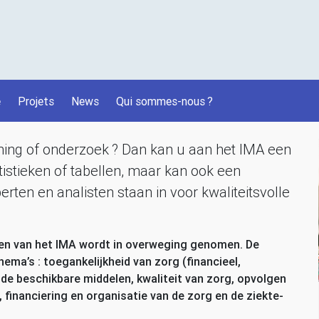
é
Projets
News
Qui sommes-nous
?
uning of onderzoek
? Dan kan u aan het
IMA
een
tistieken of tabellen, maar kan ook een
erten en analisten staan in voor kwaliteitsvolle
gen van het
IMA
wordt in overweging genomen. De
ema’s : toegankelijkheid van zorg (financieel,
 de beschikbare middelen, kwaliteit van zorg, opvolgen
financiering en organisatie van de zorg en de ziekte-