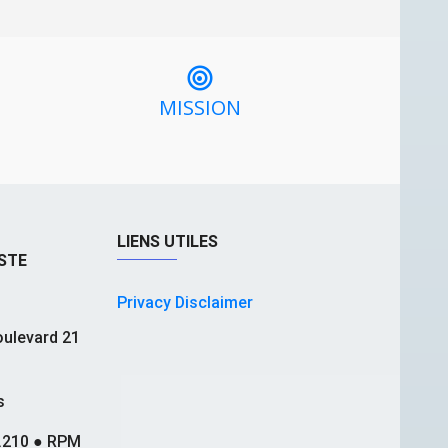
MISSION
LIENS UTILES
STE
Privacy Disclaimer
ulevard 21
s
.210 ● RPM