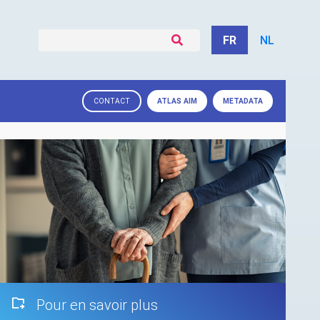
FR
NL
ATLAS
AIM
METADATA
CONTACT
Pour en savoir plus