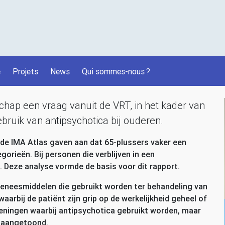
é
Projets
News
Qui sommes-nous
?
schap een vraag vanuit de
VRT
, in het kader van
bruik van antipsychotica bij ouderen.
 de
IMA
Atlas gaven aan dat 65-plussers vaker een
rieën. Bij personen die verblijven in een
Deze analyse vormde de basis voor dit rapport.
geneesmiddelen die gebruikt worden ter behandeling van
arbij de patiënt zijn grip op de werkelijkheid geheel of
ndoeningen waarbij antipsychotica gebruikt worden, maar
jk aangetoond.