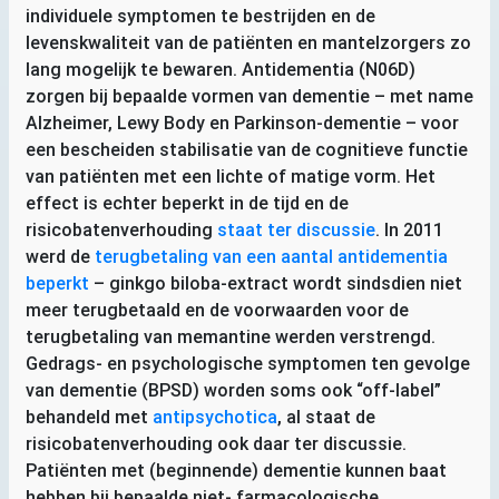
individuele symptomen te bestrijden en de
levenskwaliteit van de patiënten en mantelzorgers zo
lang mogelijk te bewaren. Antidementia (
N06D
)
zorgen bij bepaalde vormen van dementie – met name
Alzheimer, Lewy Body en Parkinson-dementie – voor
een bescheiden stabilisatie van de cognitieve functie
van patiënten met een lichte of matige vorm. Het
effect is echter beperkt in de tijd en de
risicobatenverhouding
staat ter discussie
. In 2011
werd de
terugbetaling van een aantal antidementia
beperkt
– ginkgo biloba-extract wordt sindsdien niet
meer terugbetaald en de voorwaarden voor de
terugbetaling van memantine werden verstrengd.
Gedrags- en psychologische symptomen ten gevolge
van dementie (
BPSD
) worden soms ook “off-label”
behandeld met
antipsychotica
, al staat de
risicobatenverhouding ook daar ter discussie.
Patiënten met (beginnende) dementie kunnen baat
hebben bij bepaalde niet- farmacologische