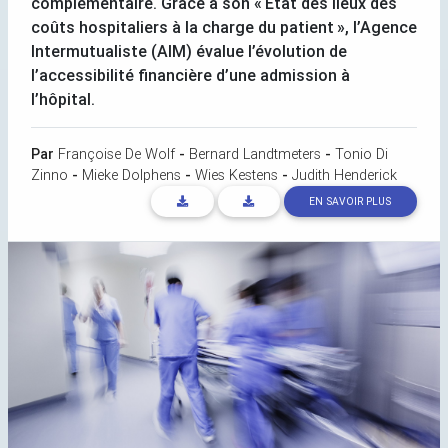
complémentaire. Grâce à son «
État des lieux des
coûts hospitaliers à la charge du patient
», l’Agence
Intermutualiste (
AIM
) évalue l’évolution de
l’accessibilité financière d’une admission à
l’hôpital.
Par
Françoise De Wolf
-
Bernard Landtmeters
-
Tonio Di
Zinno
-
Mieke Dolphens
-
Wies Kestens
-
Judith Henderick
EN SAVOIR PLUS