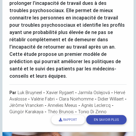
prolonger l’incapacité de travail dues à des
troubles psychosociaux. Elle permet de mieux
connaitre les personnes en incapacité de travail
pour troubles psychosociaux et identifie les profils
ayant une probabilité plus élevée de ne pas se
rétablir complètement et de demeurer dans
l’incapacité de retourner au travail après un an.
Cette étude propose un premier modèle de
prédiction qui pourrait améliorer les politiques de
santé et le suivi des patients par les médecins-
conseils et leurs équipes.
Par
Luk Bruyneel
-
Xavier Rygaert
-
Jarmila Oslejová
-
Hervé
Avalosse
-
Valérie Fabri
-
Clara Noirhomme
-
Didier Willaert
-
Jérôme Vrancken
-
Annelies Meeus
-
Agnès Leclercq
-
Güngör Karakaya
-
Théo Brunois
-
Tonio Di Zinno
RAPPORT
EN SAVOIR PLUS