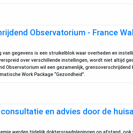
rijdend Observatorium - France Wal
g van gegevens is een struikelblok waar overheden en instel
erspreid over verschillende instellingen, wordt niet altijd ged
nd Observatorium wil een gezamenlijk, grensoverschrijdend
hematische Work Package “Gezondheid”.
consultatie en advies door de huis
mie werden tijdelijk doktersraadplegingen op afstand, ook 