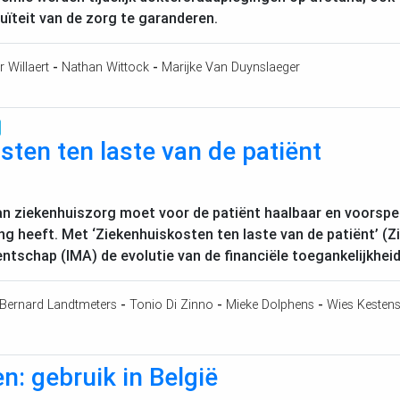
uïteit van de zorg te garanderen.
r Willaert
-
Nathan Wittock
-
Marijke Van Duynslaeger
ten ten laste van de patiënt
an ziekenhuiszorg moet voor de patiënt haalbaar en voorspe
g heeft. Met ‘Ziekenhuiskosten ten laste van de patiënt’ (
entschap (
IMA
) de evolutie van de financiële toegankelijkhe
Bernard Landtmeters
-
Tonio Di Zinno
-
Mieke Dolphens
-
Wies Kesten
: gebruik in België