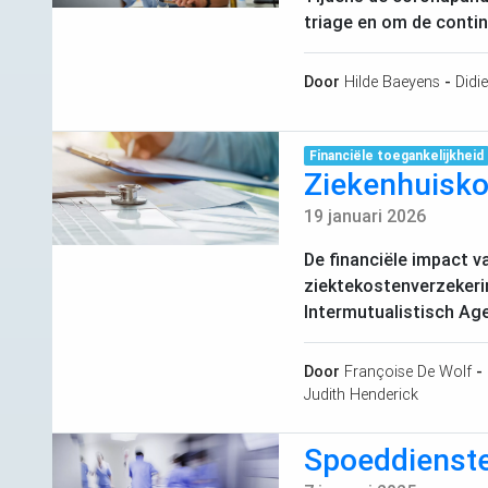
triage en om de contin
Door
Hilde Baeyens
-
Didie
Financiële toegankelijkheid
Ziekenhuiskos
19 januari 2026
De financiële impact v
ziektekostenverzekerin
Intermutualistisch Ag
Door
Françoise De Wolf
-
Judith Henderick
Spoeddiensten