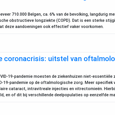
geveer 710.000 Belgen, ca. 6% van de bevolking, langdurig m
sche obstructieve longziekte (
COPD
). Dat is een sterke stij
 dat deze aandoeningen ook effectief vaker voorkomen.
 coronacrisis: uitstel van oftalmol
VID
-19-pandemie moesten de ziekenhuizen niet-essentiële zo
D
-19-pandemie op de oftalmologische zorg. Meer specifiek 
aire cataract, intravitreale injecties en vitrectomieën. Hie
d, en of dit bij verschillende deelpopulaties op eenzelfde m