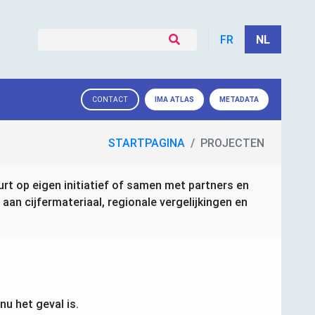
FR
NL
IMA
ATLAS
METADATA
CONTACT
STARTPAGINA
PROJECTEN
urt op eigen initiatief of samen met partners en
n cijfermateriaal, regionale vergelijkingen en
u het geval is.