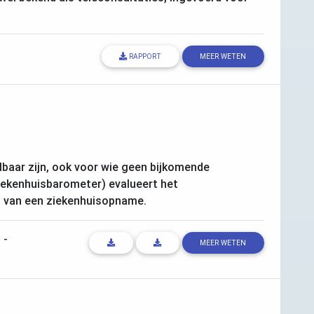
RAPPORT
MEER WETEN
lbaar zijn, ook voor wie geen bijkomende
Ziekenhuisbarometer) evalueert het
id van een ziekenhuisopname.
s
-
MEER WETEN