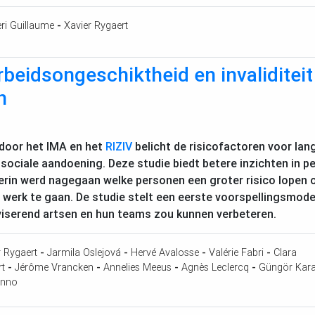
ri Guillaume
-
Xavier Rygaert
beidsongeschiktheid en invaliditei
n
 door het
IMA
en het
RIZIV
belicht de risicofactoren voor lang
sociale aandoening. Deze studie biedt betere inzichten in
erin werd nagegaan welke personen een groter risico lopen om 
 werk te gaan. De studie stelt een eerste voorspellingsmode
viserend artsen en hun teams zou kunnen verbeteren.
r Rygaert
-
Jarmila Oslejová
-
Hervé Avalosse
-
Valérie Fabri
-
Clara
rt
-
Jérôme Vrancken
-
Annelies Meeus
-
Agnès Leclercq
-
Güngör Kar
inno