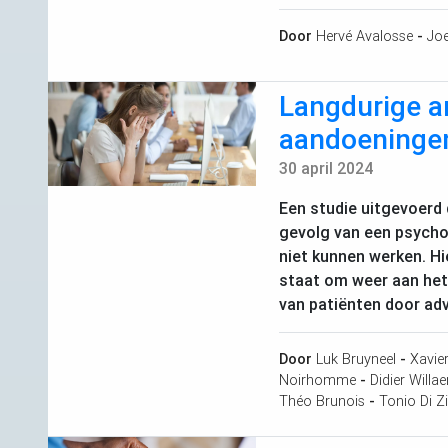
Door
Hervé Avalosse
-
Joe
Langdurige ar
aandoeninge
30 april 2024
Een studie uitgevoerd
gevolg van een psycho
niet kunnen werken. Hi
staat om weer aan het
van patiënten door ad
Door
Luk Bruyneel
-
Xavie
Noirhomme
-
Didier Willae
Théo Brunois
-
Tonio Di Z