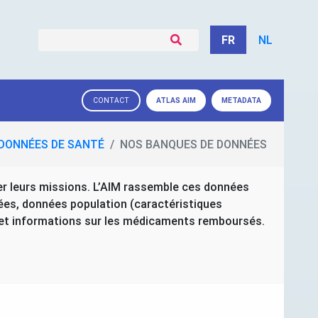
FR
NL
ATLAS
AIM
METADATA
CONTACT
DONNÉES DE SANTÉ
NOS BANQUES DE DONNÉES
 leurs missions. L’
AIM
rassemble ces données
nées, données population (caractéristiques
et informations sur les médicaments remboursés.