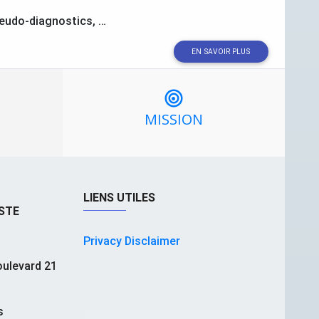
seudo-diagnostics, …
EN SAVOIR PLUS
MISSION
LIENS UTILES
STE
Privacy Disclaimer
ulevard 21
s