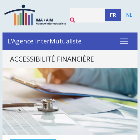
FR
NL
L’Agence InterMutualiste
ACCESSIBILITÉ FINANCIÈRE